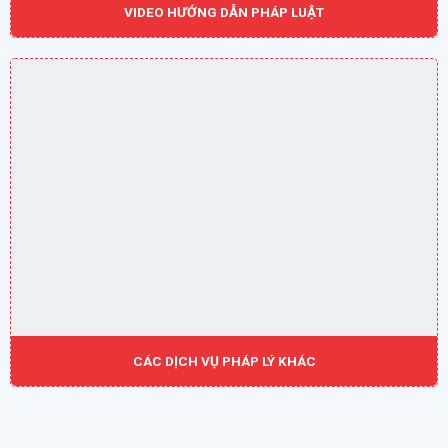
VIDEO HƯỚNG DẪN PHÁP LUẬT
CÁC DỊCH VỤ PHÁP LÝ KHÁC