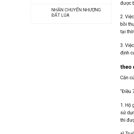
được b
NHẬN CHUYỂN NHƯỢNG
ĐẤT LÚA
2. Việ
bồi th
tại th
3. Việ
định c
theo 
Căn cứ
“Điều 
1. Hộ 
sử dụn
thì đư
a) Trư