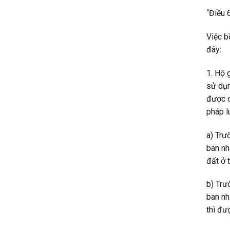
“Điều 
Việc b
đây:
1. Hộ 
sử dụn
được c
pháp l
a) Trư
ban nh
đất ở 
b) Trư
ban nh
thì đư