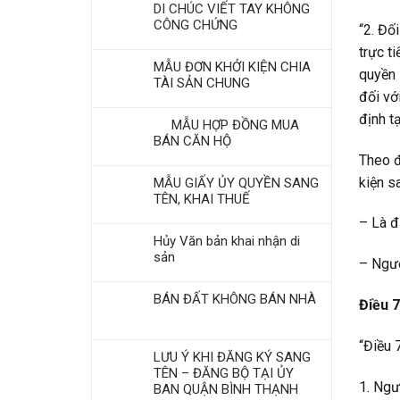
DI CHÚC VIẾT TAY KHÔNG
CÔNG CHỨNG
“2. Đố
trực t
MẪU ĐƠN KHỞI KIỆN CHIA
quyền 
TÀI SẢN CHUNG
đối vớ
định t
MẪU HỢP ĐỒNG MUA
BÁN CĂN HỘ
Theo đ
kiện s
MẪU GIẤY ỦY QUYỀN SANG
TÊN, KHAI THUẾ
– Là đ
Hủy Văn bản khai nhận di
sản
– Ngườ
BÁN ĐẤT KHÔNG BÁN NHÀ
Điều 7
“Điều 
LƯU Ý KHI ĐĂNG KÝ SANG
TÊN – ĐĂNG BỘ TẠI ỦY
1. Ngư
BAN QUẬN BÌNH THẠNH