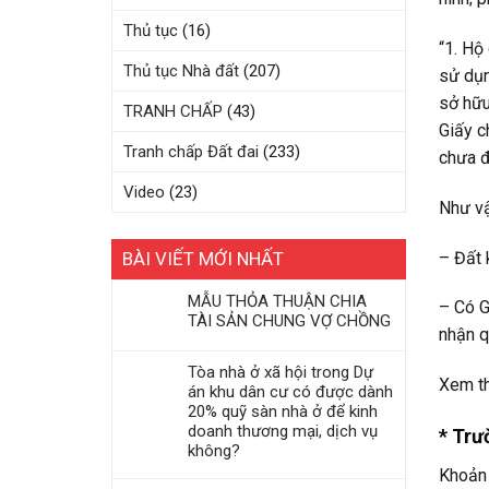
Thủ tục
(16)
“1. Hộ
Thủ tục Nhà đất
(207)
sử dụn
sở hữu
TRANH CHẤP
(43)
Giấy c
Tranh chấp Đất đai
(233)
chưa đ
Video
(23)
Như vậ
– Đất 
BÀI VIẾT MỚI NHẤT
MẪU THỎA THUẬN CHIA
– Có G
TÀI SẢN CHUNG VỢ CHỒNG
nhận q
Tòa nhà ở xã hội trong Dự
Xem th
án khu dân cư có được dành
20% quỹ sàn nhà ở để kinh
doanh thương mại, dịch vụ
* Trư
không?
Khoản 