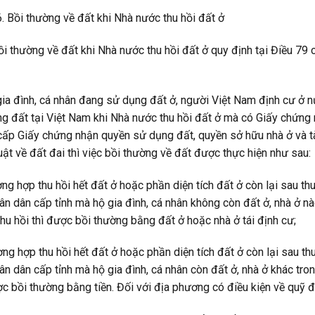
6. Bồi thường về đất khi Nhà nước thu hồi đất ở
ồi thường về đất khi Nhà nước thu hồi đất ở quy định tại Điều 79
gia đình, cá nhân đang sử dụng đất ở, người Việt Nam định cư ở 
g đất tại Việt Nam khi Nhà nước thu hồi đất ở mà có Giấy chứng
ấp Giấy chứng nhận quyền sử dụng đất, quyền sở hữu nhà ở và tài
uật về đất đai thì việc bồi thường về đất được thực hiện như sau:
ờng hợp thu hồi hết đất ở hoặc phần diện tích đất ở còn lại sau t
ân dân cấp tỉnh mà hộ gia đình, cá nhân không còn đất ở, nhà ở nào
thu hồi thì được bồi thường bằng đất ở hoặc nhà ở tái định cư;
ờng hợp thu hồi hết đất ở hoặc phần diện tích đất ở còn lại sau t
ân dân cấp tỉnh mà hộ gia đình, cá nhân còn đất ở, nhà ở khác trong
ợc bồi thường bằng tiền. Đối với địa phương có điều kiện về quỹ 