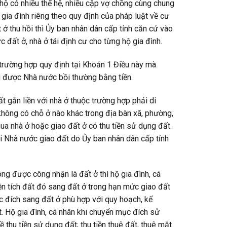
 hộ có nhiều thế hệ, nhiều cặp vợ chồng cùng chung
 gia đình riêng theo quy định của pháp luật về cư
 ở thu hồi thì Ủy ban nhân dân cấp tỉnh căn cứ vào
c đất ở, nhà ở tái định cư cho từng hộ gia đình.
 trường hợp quy định tại Khoản 1 Điều này mà
i được Nhà nước bồi thường bằng tiền.
t gắn liền với nhà ở thuộc trường hợp phải di
hông có chỗ ở nào khác trong địa bàn xã, phường,
mua nhà ở hoặc giao đất ở có thu tiền sử dụng đất.
khi Nhà nước giao đất do Ủy ban nhân dân cấp tỉnh
ông được công nhận là đất ở thì hộ gia đình, cá
n tích đất đó sang đất ở trong hạn mức giao đất
ục đích sang đất ở phù hợp với quy hoạch, kế
 Hộ gia đình, cá nhân khi chuyển mục đích sử
ề thu tiền sử dụng đất; thu tiền thuê đất, thuê mặt