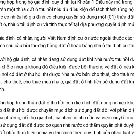
ờng hợp trong hộ gia đình quy định tại Khoản 1 Điều này mà trong
rên một thửa đất ở thu hồi nếu đủ điều kiện để tách thành từng hộ
ặc có nhiều hộ gia đình có chung quyền sử dụng một (01) thửa đất
t ở, nhà ở tái định cư và tình thực tế tại địa phương quyết định mứ
gia đình, cá nhân, người Việt Nam định cư ở nước ngoài thuộc các
có nhu cầu bồi thường bằng đất ở hoặc bằng nhà ở tái định cư th
 với hộ gia đình, cá nhân đang sử dụng đất khi Nhà nước thu hồi đấ
 chỗ ở nhưng không đủ điều kiện được bồi thường về đất ở, nếu k
ấn nơi có đất ở thu hồi thì được Nhà nước bán, cho thuê, cho thuê 
n, cho thuê, cho thuê mua nhà ở; giá đất ở tính tiền sử dụng đất 
nh.
ờng hợp trong thửa đất ở thu hồi còn diện tích đất nông nghiệp kh
ó đất thu hồi được chuyển mục đích sử dụng đất đối với phần diệ
địa phương, nếu hộ gia đình, cá nhân có nhu cầu và việc chuyển m
sử dụng đất đã được cơ quan nhà nước có thẩm quyền phê duyệt.
ất phải thực hiện nghĩa vụ tài chính theo quy định của pháp luật v