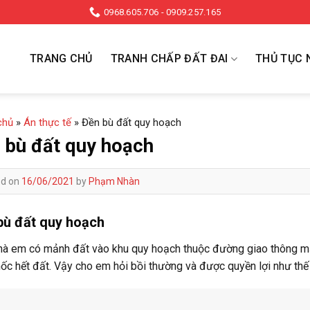
0968.605.706 - 0909.257.165
TRANG CHỦ
TRANH CHẤP ĐẤT ĐAI
THỦ TỤC 
chủ
»
Án thực tế
»
Đền bù đất quy hoạch
 bù đất quy hoạch
ed on
16/06/2021
by
Phạm Nhàn
bù đất quy hoạch
hà em có mảnh đất vào khu quy hoạch thuộc đường giao thông
c hết đất. Vậy cho em hỏi bồi thường và được quyền lợi như thế