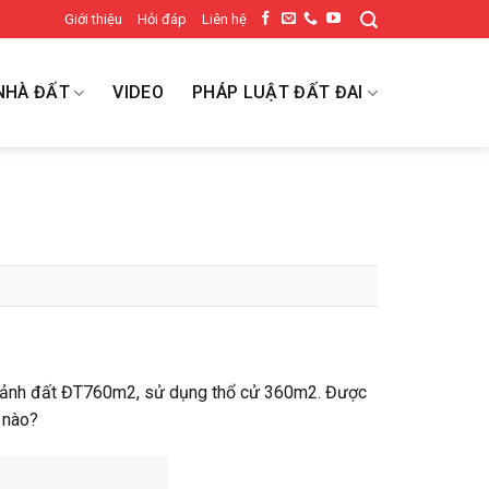
Giới thiệu
Hỏi đáp
Liên hệ
NHÀ ĐẤT
VIDEO
PHÁP LUẬT ĐẤT ĐAI
 mảnh đất ĐT760m2, sử dụng thổ cử 360m2. Được
 nào?