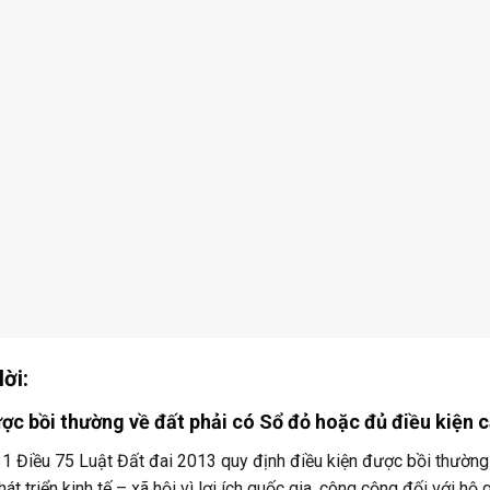
lời:
ợc bồi thường về đất phải có Sổ đỏ hoặc đủ điều kiện 
1 Điều 75 Luật Đất đai 2013 quy định điều kiện được bồi thường 
hát triển kinh tế – xã hội vì lợi ích quốc gia, công cộng đối với hộ 