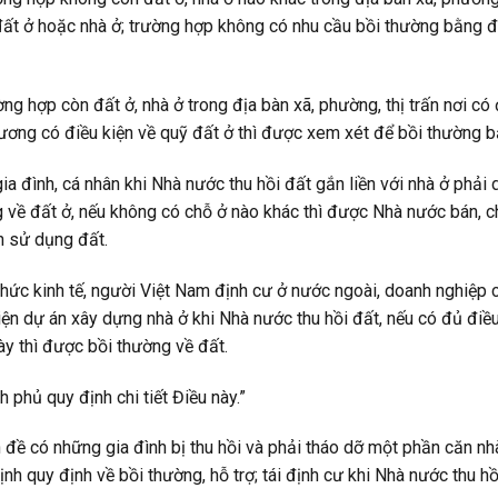
ất ở hoặc nhà ở; trường hợp không có nhu cầu bồi thường bằng đ
ờng hợp còn đất ở, nhà ở trong địa bàn xã, phường, thị trấn nơi có 
ương có điều kiện về quỹ đất ở thì được xem xét để bồi thường b
gia đình, cá nhân khi Nhà nước thu hồi đất gắn liền với nhà ở phả
 về đất ở, nếu không có chỗ ở nào khác thì được Nhà nước bán, c
ền sử dụng đất.
chức kinh tế, người Việt Nam định cư ở nước ngoài, doanh nghiệp
iện dự án xây dựng nhà ở khi Nhà nước thu hồi đất, nếu có đủ điề
ày thì được bồi thường về đất.
h phủ quy định chi tiết Điều này.”
 đề có những gia đình bị thu hồi và phải tháo dỡ một phần căn 
ịnh quy định về bồi thường, hỗ trợ; tái định cư khi Nhà nước thu hồi