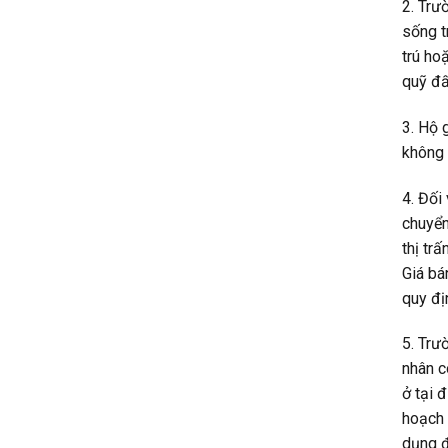
2. Trư
sống t
trú ho
quỹ đấ
3. Hộ 
không 
4. Đối
chuyển
thị tr
Giá bá
quy đị
5. Trư
nhân c
ở tại 
hoạch 
dụng đ