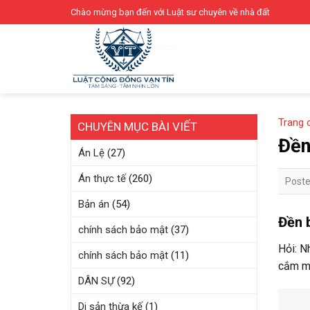
Skip
Chào mừng bạn đến với Luật sư chuyên về nhà đất
to
content
Trang 
CHUYÊN MỤC BÀI VIẾT
Đền
Án Lệ
(27)
Án thực tế
(260)
Post
Bản án
(54)
Đền 
chính sách bảo mật
(37)
Hỏi: N
chính sách bảo mật
(11)
cắm mố
DÂN SỰ
(92)
Di sản thừa kế
(1)