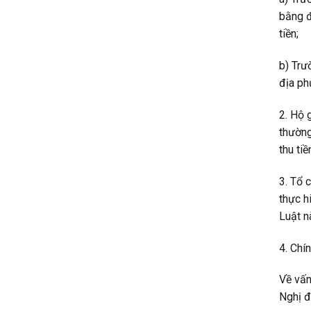
bằng đ
tiền;
b) Trư
địa ph
2. Hộ 
thường
thu ti
3. Tổ 
thực h
Luật n
4. Chín
Về vấn
Nghị đ