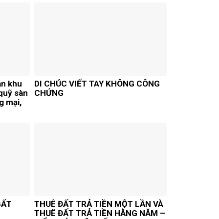
án khu
DI CHÚC VIẾT TAY KHÔNG CÔNG
quỹ sàn
CHỨNG
g mại,
BẤT
THUÊ ĐẤT TRẢ TIỀN MỘT LẦN VÀ
THUÊ ĐẤT TRẢ TIỀN HẰNG NĂM –