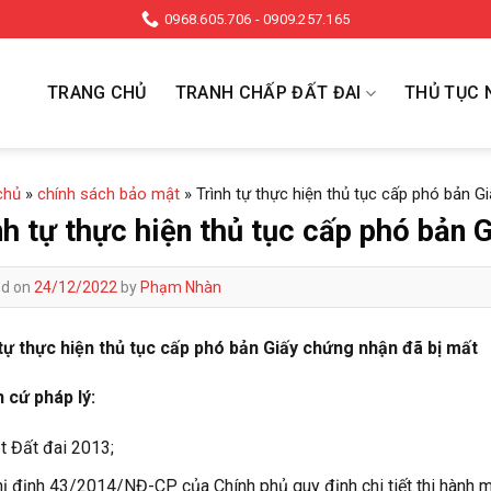
0968.605.706 - 0909.257.165
TRANG CHỦ
TRANH CHẤP ĐẤT ĐAI
THỦ TỤC 
chủ
»
chính sách bảo mật
»
Trình tự thực hiện thủ tục cấp phó bản G
nh tự thực hiện thủ tục cấp phó bản 
ed on
24/12/2022
by
Phạm Nhàn
tự thực hiện thủ tục cấp phó bản Giấy chứng nhận đã bị mất
 cứ pháp lý:
t Đất đai 2013;
ị định 43/2014/NĐ-CP của Chính phủ quy định chi tiết thi hành m