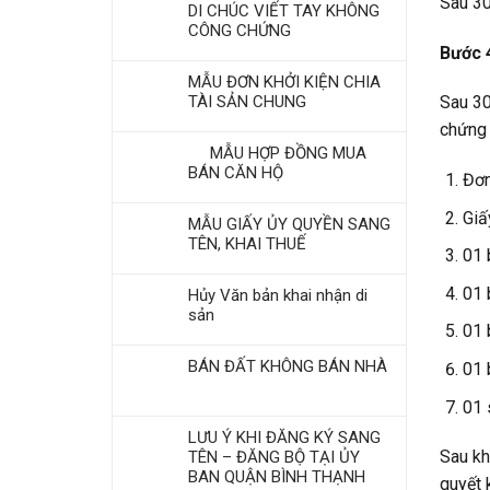
Sau 30
DI CHÚC VIẾT TAY KHÔNG
CÔNG CHỨNG
Bước 
MẪU ĐƠN KHỞI KIỆN CHIA
TÀI SẢN CHUNG
Sau 30
chứng 
MẪU HỢP ĐỒNG MUA
BÁN CĂN HỘ
Đơn
Giấ
MẪU GIẤY ỦY QUYỀN SANG
TÊN, KHAI THUẾ
01 
01 
Hủy Văn bản khai nhận di
sản
01 
BÁN ĐẤT KHÔNG BÁN NHÀ
01 
01 
LƯU Ý KHI ĐĂNG KÝ SANG
Sau kh
TÊN – ĐĂNG BỘ TẠI ỦY
BAN QUẬN BÌNH THẠNH
quyết 