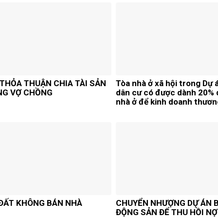
THỎA THUẬN CHIA TÀI SẢN
Tòa nhà ở xã hội trong Dự 
NG VỢ CHỒNG
dân cư có được dành 20% 
nhà ở để kinh doanh thươn
dịch vụ không?
ĐẤT KHÔNG BÁN NHÀ
CHUYỂN NHƯỢNG DỰ ÁN 
ĐỘNG SẢN ĐỂ THU HỒI NỢ