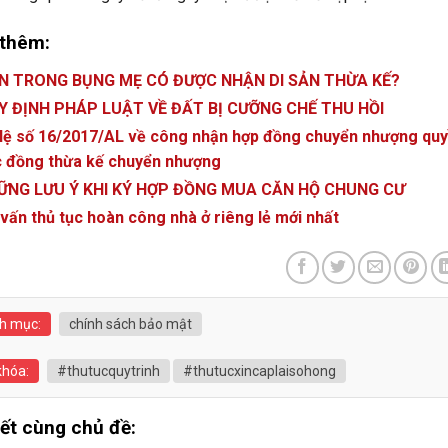
thêm:
N TRONG BỤNG MẸ CÓ ĐƯỢC NHẬN DI SẢN THỪA KẾ?
Y ĐỊNH PHÁP LUẬT VỀ ĐẤT BỊ CƯỠNG CHẾ THU HỒI
lệ số 16/2017/AL về công nhận hợp đồng chuyển nhượng quyề
 đồng thừa kế chuyển nhượng
ỮNG LƯU Ý KHI KÝ HỢP ĐỒNG MUA CĂN HỘ CHUNG CƯ
vấn thủ tục hoàn công nhà ở riêng lẻ mới nhất
h mục:
chính sách bảo mật
khóa:
#thutucquytrinh
#thutucxincaplaisohong
iết cùng chủ đề: