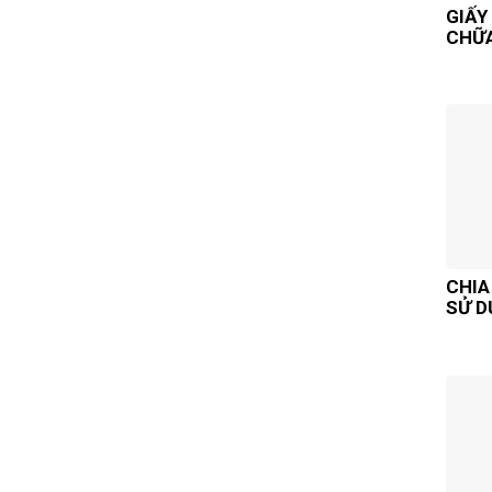
GIẤY
CHỮ
CHIA
SỬ D