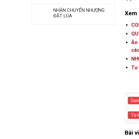
NHẬN CHUYỂN NHƯỢNG
Xem 
ĐẤT LÚA
CO
QU
Án 
các
NH
Tư 
Dan
Từ 
Bài v