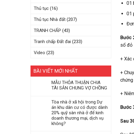
01 
Thủ tục
(16)
01 
Thủ tục Nhà đất
(207)
Đơn
TRANH CHẤP
(43)
Bước 
Tranh chấp Đất đai
(233)
sổ đỏ 
Video
(23)
+ Xác 
BÀI VIẾT MỚI NHẤT
+ Chuy
chứng 
MẪU THỎA THUẬN CHIA
TÀI SẢN CHUNG VỢ CHỒNG
+ Niêm
Tòa nhà ở xã hội trong Dự
Bước 
án khu dân cư có được dành
20% quỹ sàn nhà ở để kinh
doanh thương mại, dịch vụ
Sau 3
không?