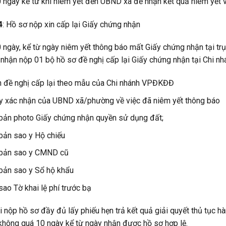
 ngày kể từ khi niêm yết đến UBND xã để nhận kết quả niêm yết và
4
: Hồ sơ nộp xin cấp lại Giấy chứng nhận
 ngày, kể từ ngày niêm yết thông báo mất Giấy chứng nhận tại trụ
nhận nộp 01 bộ hồ sơ đề nghị cấp lại Giấy chứng nhận tại Chi n
 đề nghị cấp lại theo mẫu của Chi nhánh VPĐKĐĐ
y xác nhận của UBND xã/phường về việc đã niêm yết thông báo
bản photo Giấy chứng nhận quyền sử dụng đất;
bản sao y Hộ chiếu
bản sao y CMND cũ
bản sao y Sổ hộ khẩu
sao Tờ khai lệ phí trước bạ
i nộp hồ sơ đầy đủ lấy phiếu hẹn trả kết quả giải quyết thủ tục hà
không quá 10 ngày kể từ ngày nhận được hồ sơ hợp lệ.