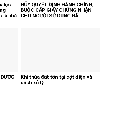
u lực
HỦY QUYẾT ĐỊNH HÀNH CHÍNH,
ong
BUỘC CẤP GIẤY CHỨNG NHẬN
p là nhà
CHO NGƯỜI SỬ DỤNG ĐẤT
 chuyển
hưng
ho bên
I ĐƯỢC
Khi thửa đất tồn tại cột điện và
cách xử lý