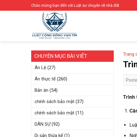
Skip
Chào mừng bạn đến với Luật sư chuyên về nhà đất
to
content
Trang 
CHUYÊN MỤC BÀI VIẾT
Trì
Án Lệ
(27)
Án thực tế
(260)
Post
Bản án
(54)
Trình 
chính sách bảo mật
(37)
Căn
chính sách bảo mật
(11)
DÂN SỰ
(92)
Luậ
Ngh
Di sản thừa kế
(1)