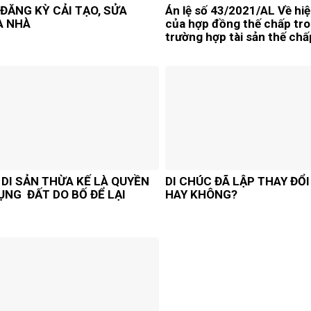
 ĐĂNG KỲ CẢI TẠO, SỬA
Án lệ số 43/2021/AL Về hiệ
A NHÀ
của hợp đồng thế chấp tr
trường hợp tài sản thế chấ
đất do bên thế chấp nhận
nhượng của người khác n
chưa thanh toán đủ tiền c
bán
 DI SẢN THỪA KẾ LÀ QUYỀN
DI CHÚC ĐÃ LẬP THAY ĐỔ
ỤNG ĐẤT DO BỐ ĐỂ LẠI
HAY KHÔNG?