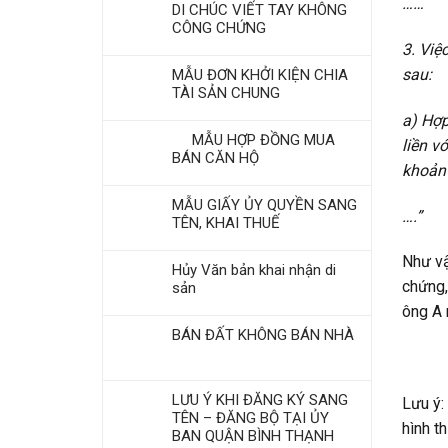
……
DI CHÚC VIẾT TAY KHÔNG
CÔNG CHỨNG
3. Việ
sau:
MẪU ĐƠN KHỞI KIỆN CHIA
TÀI SẢN CHUNG
a) Hợp
MẪU HỢP ĐỒNG MUA
liền v
BÁN CĂN HỘ
khoản
MẪU GIẤY ỦY QUYỀN SANG
….”
TÊN, KHAI THUẾ
Như vậ
Hủy Văn bản khai nhận di
chứng,
sản
ông A 
BÁN ĐẤT KHÔNG BÁN NHÀ
LƯU Ý KHI ĐĂNG KÝ SANG
Lưu ý:
TÊN – ĐĂNG BỘ TẠI ỦY
hình t
BAN QUẬN BÌNH THẠNH