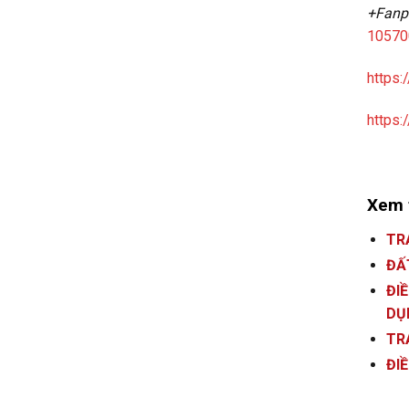
+Fanp
10570
https:
https
Xem 
TR
ĐẤ
ĐI
DỤ
TR
ĐI