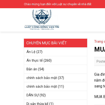
Skip
Chào mừng bạn đến với Luật sư chuyên về nhà đất
to
content
Trang 
CHUYÊN MỤC BÀI VIẾT
MUA
Án Lệ
(27)
Án thực tế
(260)
Post
Bản án
(54)
Gia đì
chính sách bảo mật
(37)
năm đế
sang t
chính sách bảo mật
(11)
DÂN SỰ
(92)
MUA B
Di sản thừa kế
(1)