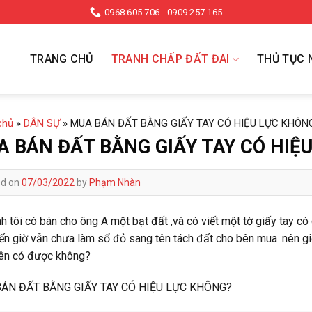
0968.605.706 - 0909.257.165
TRANG CHỦ
TRANH CHẤP ĐẤT ĐAI
THỦ TỤC 
chủ
»
DÂN SỰ
»
MUA BÁN ĐẤT BẰNG GIẤY TAY CÓ HIỆU LỰC KHÔN
 BÁN ĐẤT BẰNG GIẤY TAY CÓ HIỆ
ed on
07/03/2022
by
Phạm Nhàn
nh tôi có bán cho ông A một bạt đất ,và có viết một tờ giấy tay 
n giờ vẫn chưa làm sổ đỏ sang tên tách đất cho bên mua .nên gi
ên có được không?
ÁN ĐẤT BẰNG GIẤY TAY CÓ HIỆU LỰC KHÔNG?