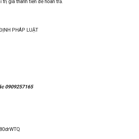
rị giá thành tiền để hoàn trả.
 ĐỊNH PHÁP LUẬT
 0909257165
m80drWTQ