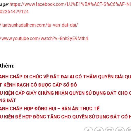
age:
https://www.facebook.com/LU%E1%BA%ACT-S%C6%AF
02254479124
//luatsunhadathcm.com/tu-van-dat-dai/
://www.youtube.com/watch?v=8nh2yE9Mth4
thêm:
ANH CHẤP DI CHÚC VỀ ĐẤT ĐAI AI CÓ THẨM QUYỀN GIẢI Q
T KÊNH RẠCH CÓ ĐƯỢC CẤP SỔ ĐỎ
ỀU KIỆN CẤP GIẤY CHỨNG NHẬN QUYỀN SỬ DỤNG ĐẤT CHO 
NG ĐẤT
ANH CHẤP HỢP ĐỒNG HỤI – BẢN ÁN THỰC TẾ
ỀU KIỆN ĐỂ HỢP ĐỒNG TẶNG CHO QUYỀN SỬ DỤNG ĐẤT CÓ 