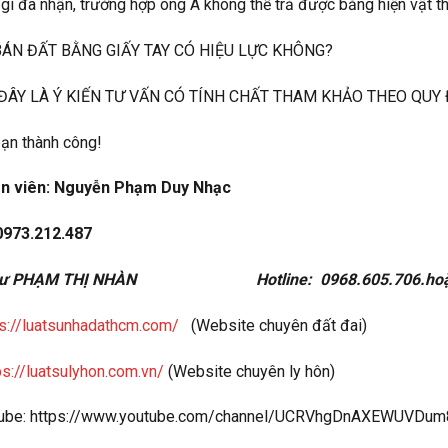
gì đã nhận, trường hợp ông A không thể trả được bằng hiện vật thì t
ÁN ĐẤT BẰNG GIẤY TAY CÓ HIỆU LỰC KHÔNG?
ĐÂY LÀ Ý KIẾN TƯ VẤN CÓ TÍNH CHẤT THAM KHẢO THEO QUY
ạn thành công!
n viên: Nguyễn Phạm Duy Nhạc
0973.212.487
 sư PHẠM THỊ NHÀN Hotline: 0968.605.706.hoặc
ps://luatsunhadathcm.com/
(Website chuyên đất đai)
ps://luatsulyhon.com.vn/
(Website chuyên ly hôn)
tube: https://www.youtube.com/channel/UCRVhgDnAXEWUVDu