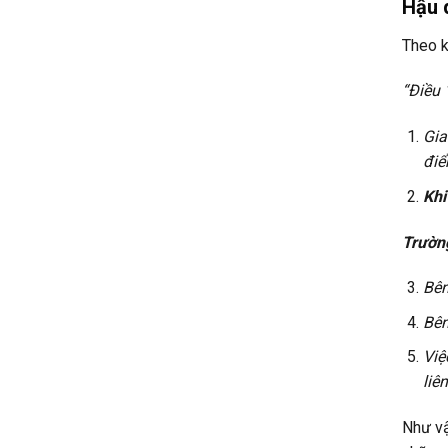
Hậu 
Theo k
“Điều 
Gia
điể
Khi
Trường
Bên
Bên
Việ
liê
Như vậ