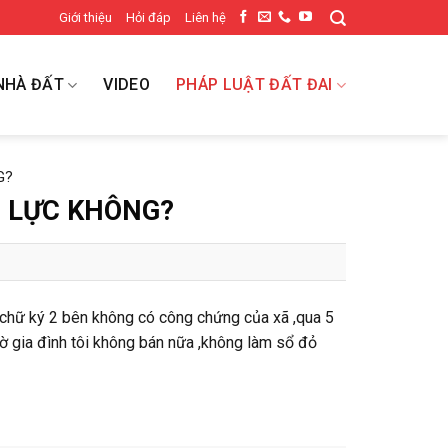
Giới thiệu
Hỏi đáp
Liên hệ
NHÀ ĐẤT
VIDEO
PHÁP LUẬT ĐẤT ĐAI
G?
U LỰC KHÔNG?
có chữ ký 2 bên không có công chứng của xã ,qua 5
ờ gia đình tôi không bán nữa ,không làm sổ đỏ