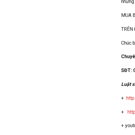
những 
MUA B
TRÊN 
Chúc b
Chuyê
SĐT: 
Luật
+
htt
+
htt
+ you