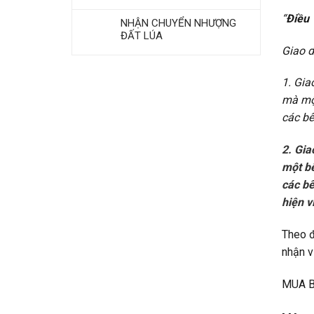
“
Điều 
NHẬN CHUYỂN NHƯỢNG
ĐẤT LÚA
Giao d
1. Gia
mà một
các bê
2. Gia
một bê
các bê
hiện v
Theo đ
nhận v
MUA B