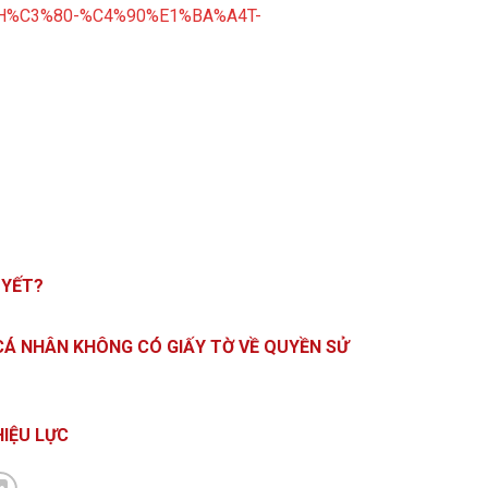
-NH%C3%80-%C4%90%E1%BA%A4T-
UYẾT?
CÁ NHÂN KHÔNG CÓ GIẤY TỜ VỀ QUYỀN SỬ
HIỆU LỰC