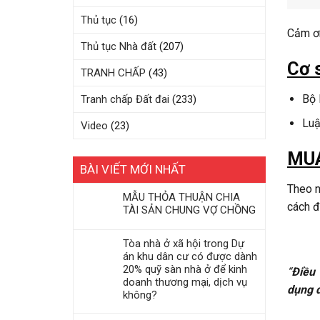
Thủ tục
(16)
Cảm ơn
Thủ tục Nhà đất
(207)
Cơ 
TRANH CHẤP
(43)
Bộ 
Tranh chấp Đất đai
(233)
Luậ
Video
(23)
MUA
BÀI VIẾT MỚI NHẤT
Theo n
MẪU THỎA THUẬN CHIA
cách đ
TÀI SẢN CHUNG VỢ CHỒNG
Tòa nhà ở xã hội trong Dự
án khu dân cư có được dành
20% quỹ sàn nhà ở để kinh
“
Điều 
doanh thương mại, dịch vụ
dụng 
không?