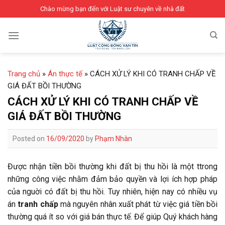
Skip
Chào mừng bạn đến với Luật sư chuyên về nhà đất
to
content
Trang chủ
»
Án thực tế
»
CÁCH XỬ LÝ KHI CÓ TRANH CHẤP VỀ
GIÁ ĐẤT BỒI THƯỜNG
CÁCH XỬ LÝ KHI CÓ TRANH CHẤP VỀ
GIÁ ĐẤT BỒI THƯỜNG
Posted on
16/09/2020
by
Phạm Nhàn
Được nhận tiền bồi thường khi đất bị thu hồi là một ttrong
những công việc nhằm đảm bảo quyền và lợi ích hợp pháp
của nguời có đất bị thu hồi. Tuy nhiên, hiện nay có nhiều vụ
án
tranh chấp
mà nguyên nhân xuất phát từ việc giá tiền bồi
thường quá ít so với giá bán thực tế. Để giúp Quý khách hàng