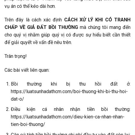
vụ án có thể kéo dài hơn.
Trên đây là cách xác định
CÁCH XỬ LÝ KHI CÓ TRANH
CHẤP VỀ GIÁ ĐẤT BỒI THƯỜNG
mà chúng tôi mang đến
cho quý vị nhằm giúp quý vị có được sự hiểu biết cần thiết
để giải quyết về vấn đề nêu trên.
Trân trọng!
Các bài viết liên quan:
Bồi thường khi bị thu hồi đất ở:
https://luatsunhadathcm.com/boi-thuong-khi-bi-thu-hoi-
dat-o/
Điều kiện cá nhân nhận tiền bồi thường:
https://luatsunhadathcm.com/dieu-kien-ca-nhan-nhan-
tien-boi-thuong/
Căn cứ tính tiền bồi thường chi phí đầu tư vào đất còn lại: