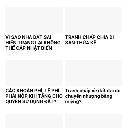
ĐỊNH CƯ Ở NƯỚC NGOÀI
VÌ SAO NHÀ ĐẤT SAI
TRANH CHẤP CHIA DI
HIỆN TRẠNG LẠI KHÔNG
SẢN THỪA KẾ
THỂ CẬP NHẬT BIẾN
ĐỘNG
CÁC KHOẢN PHÍ, LỆ PHÍ
Tranh chấp về đất đai do
PHẢI NỘP KHI TẶNG CHO
chuyển nhượng bằng
QUYỀN SỬ DỤNG ĐẤT?
miệng?