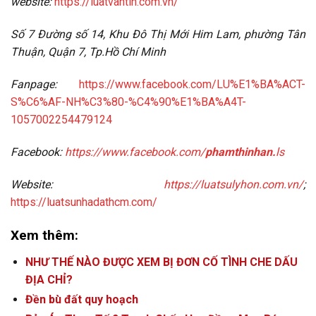
website:
https://luatvantin.com.vn/
Số 7 Đường số 14, Khu Đô Thị Mới Him Lam, phường Tân
Thuận, Quận 7, Tp.Hồ Chí Minh
Fanpage:
https://www.facebook.com/LU%E1%BA%ACT-
S%C6%AF-NH%C3%80-%C4%90%E1%BA%A4T-
1057002254479124
Facebook:
https://www.facebook.com/
phamthinhan.
ls
Website:
https://luatsulyhon.com.vn/
;
https://luatsunhadathcm.com/
Xem thêm:
NHƯ THẾ NÀO ĐƯỢC XEM BỊ ĐƠN CỐ TÌNH CHE DẤU
ĐỊA CHỈ?
Đền bù đất quy hoạch