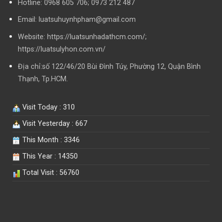
Hotline:
0968 605 706; 0973 212 487
Email: luatsuhuynhpham@gmail.com
Website: https://luatsunhadathcm.com/;
https://luatsulyhon.com.vn/
Địa chỉ:số 122/46/20 Bùi Đình Túy, Phường 12, Quận Bình
Thạnh, Tp.HCM.
Visit Today : 310
Visit Yesterday : 667
This Month : 3346
This Year : 14350
Total Visit : 56760