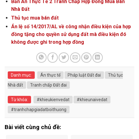
Bản Án Thực Tế 2 Tranh Chấp Hợp Đồng Mua Bán
Nhà Đất
Thủ tục mua bán đất
Án lệ số 14/2017/AL về công nhận điều kiện của hợp
đồng tặng cho quyền sử dụng đất mà điều kiện đó
không được ghi trong hợp đồng
Danh mục:
Án thực tế
Pháp luật Đất đai
Thủ tục
Nhà đất
Tranh chấp Đất đai
Từ khóa:
#khieukienvedat
#khieunaivedat
#tranhchapgiadatboithuong
Bài viết cùng chủ đề: