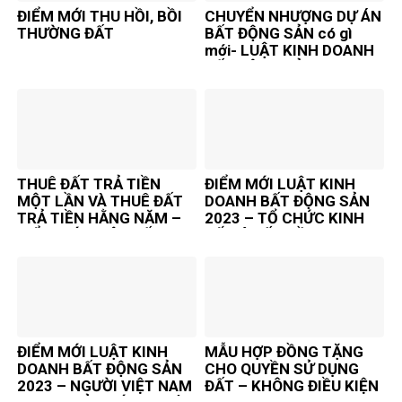
ĐIỂM MỚI THU HỒI, BỒI
CHUYỂN NHƯỢNG DỰ ÁN
THƯỜNG ĐẤT
BẤT ĐỘNG SẢN có gì
mới- LUẬT KINH DOANH
BẤT ĐỘNG SẢN 2024
THUÊ ĐẤT TRẢ TIỀN
ĐIỂM MỚI LUẬT KINH
MỘT LẦN VÀ THUÊ ĐẤT
DOANH BẤT ĐỘNG SẢN
TRẢ TIỀN HẰNG NĂM –
2023 – TỔ CHỨC KINH
ĐIỂM MỚI LUẬT ĐẤT ĐAI
TẾ CÓ VỐN ĐẦU TƯ
2024
NƯỚC NGOÀI
ĐIỂM MỚI LUẬT KINH
MẪU HỢP ĐỒNG TẶNG
DOANH BẤT ĐỘNG SẢN
CHO QUYỀN SỬ DỤNG
2023 – NGƯỜI VIỆT NAM
ĐẤT – KHÔNG ĐIỀU KIỆN