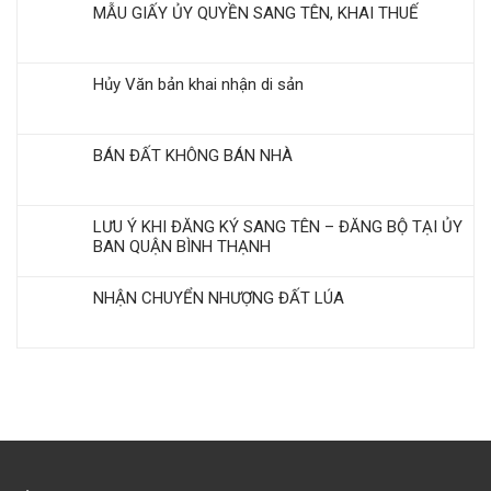
MẪU GIẤY ỦY QUYỀN SANG TÊN, KHAI THUẾ
Hủy Văn bản khai nhận di sản
BÁN ĐẤT KHÔNG BÁN NHÀ
LƯU Ý KHI ĐĂNG KÝ SANG TÊN – ĐĂNG BỘ TẠI ỦY
BAN QUẬN BÌNH THẠNH
NHẬN CHUYỂN NHƯỢNG ĐẤT LÚA