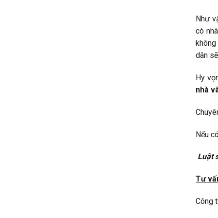
Như vậ
có nhà
không 
dân sẽ
Hy vọn
nhà và
Chuyên
Nếu có
Luật 
Tư vấ
Công t