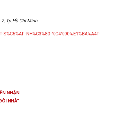
7, Tp.Hồ Chí Minh
%ACT-S%C6%AF-NH%C3%80-%C4%90%E1%BA%A4T-
IÊN NHẬN
ĐÒI NHÀ”