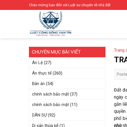
Skip
Chào mừng bạn đến với Luật sư chuyên về nhà đất
to
content
Trang 
CHUYÊN MỤC BÀI VIẾT
TRA
Án Lệ
(27)
Án thực tế
(260)
Post
Bản án
(54)
Đất đa
chính sách bảo mật
(37)
ngày c
gắn li
chính sách bảo mật
(11)
quyền 
DÂN SỰ
(92)
phổ bi
nhờ
nh
Di sản thừa kế
(1)