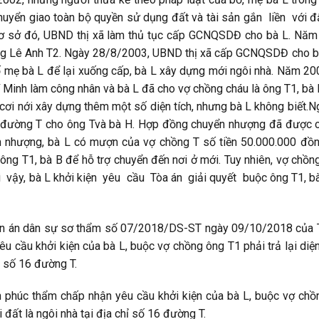
huyển giao toàn bộ quyền sử dụng đất và tài sản gắn liền với đ
ơ sở đó, UBND thị xã làm thủ tục cấp GCNQSDĐ cho bà L. Năm 
g Lê Anh T2. Ngày 28/8/2003, UBND thị xã cấp GCNQSDĐ cho bà 
 mẹ bà L để lại xuống cấp, bà L xây dựng mới ngôi nhà. Năm 20
 Minh làm công nhân và bà L đã cho vợ chồng cháu là ông T1, bà B
 cơi nới xây dựng thêm một số diện tích, nhưng bà L không biết.
đường T cho ông Tvà bà H. Hợp đồng chuyển nhượng đã được c
 nhượng, bà L có mượn của vợ chồng T số tiền 50.000.000 đồn
ông T1, bà B để hỗ trợ chuyển đến nơi ở mới. Tuy nhiên, vợ chồn
ì vậy, bà L khởi kiện yêu cầu Tòa án giải quyết buộc ông T1, bà
n án dân sự sơ thẩm số 07/2018/DS-ST ngày 09/10/2018 của Tò
êu cầu khởi kiện của bà L, buộc vợ chồng ông T1 phải trả lại diện 
ỉ số 16 đường T.
 phúc thẩm chấp nhận yêu cầu khởi kiện của bà L, buộc vợ chồng
i đất là ngôi nhà tại địa chỉ số 16 đường T.