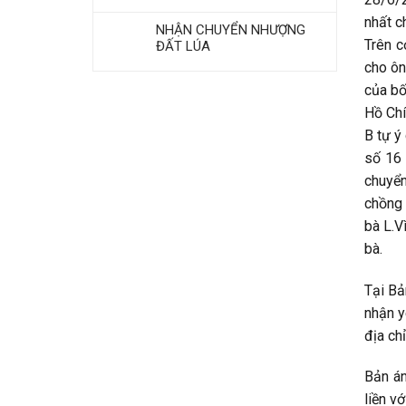
nhất c
NHẬN CHUYỂN NHƯỢNG
Trên c
ĐẤT LÚA
cho ôn
của bố
Hồ Chí
B tự ý
số 16 
chuyển
chồng 
bà L.V
bà.
Tại Bả
nhận y
địa ch
Bản án
liền vớ