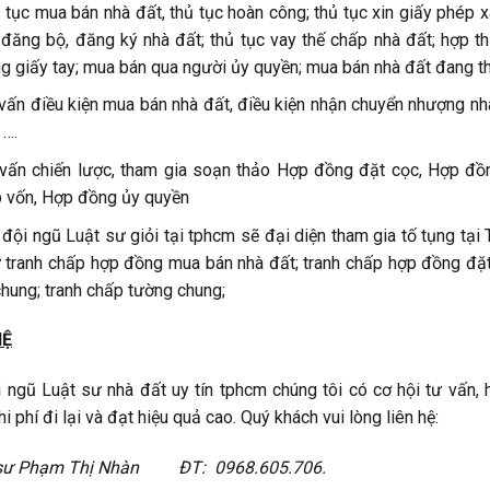
 tục mua bán nhà đất, thủ tục hoàn công; thủ tục xin giấy phép xâ
 đăng bộ, đăng ký nhà đất; thủ tục vay thế chấp nhà đất; hợp t
g giấy tay; mua bán qua người ủy quyền; mua bán nhà đất đang th
vấn điều kiện mua bán nhà đất, điều kiện nhận chuyển nhượng n
 ….
vấn chiến lược, tham gia soạn thảo Hợp đồng đặt cọc, Hợp đ
 vốn, Hợp đồng ủy quyền
 đội ngũ Luật sư giỏi tại tphcm sẽ đại diện tham gia tố tụng tại 
 tranh chấp hợp đồng mua bán nhà đất; tranh chấp hợp đồng đặt 
chung; tranh chấp tường chung;
HỆ
 ngũ Luật sư nhà đất uy tín tphcm chúng tôi có cơ hội tư vấn, h
hi phí đi lại và đạt hiệu quả cao. Quý khách vui lòng liên hệ:
sư Phạm Thị
Nhàn ĐT: 0968.605.706.