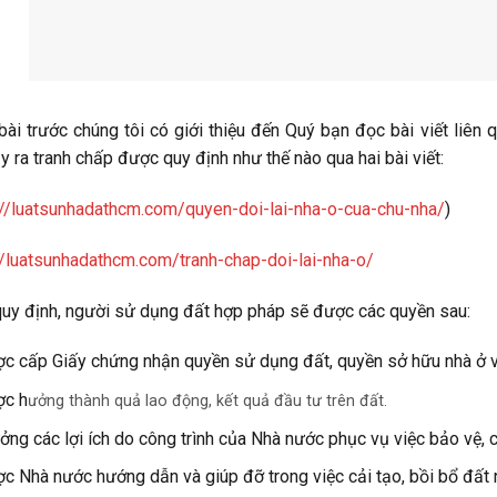
bài trước chúng tôi có giới thiệu đến Quý bạn đọc bài viết liên
y ra tranh chấp được quy định như thế nào qua hai bài viết:
://luatsunhadathcm.com/quyen-doi-lai-nha-o-cua-chu-nha/
)
//luatsunhadathcm.com/tranh-chap-doi-lai-nha-o/
uy định, người sử dụng đất hợp pháp sẽ được các quyền sau:
c cấp Giấy chứng nhận quyền sử dụng đất, quyền sở hữu nhà ở và 
c h
ưởng thành quả lao động, kết quả đầu tư trên đất.
ng các lợi ích do công trình của Nhà nước phục vụ việc bảo vệ, c
c Nhà nước hướng dẫn và giúp đỡ trong việc cải tạo, bồi bổ đất 