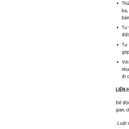
Thủ
bạ,
bằn
Tư 
đất
Tư 
góp
Với
như
đi 
LIÊN 
Để đội
gian, c
Luật 