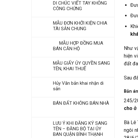
DI CHÚC VIẾT TAY KHÔNG
Đượ
CÔNG CHỨNG
Đượ
MẪU ĐƠN KHỞI KIỆN CHIA
Khi
TÀI SẢN CHUNG
khá
MẪU HỢP ĐỒNG MUA
Như vậ
BÁN CĂN HỘ
hiện v
MẪU GIẤY ỦY QUYỀN SANG
đất đa
TÊN, KHAI THUẾ
Sau đâ
Hủy Văn bản khai nhận di
sản
Bản án
245/2
BÁN ĐẤT KHÔNG BÁN NHÀ
cho ở 
Bà Lê 
LƯU Ý KHI ĐĂNG KÝ SANG
TÊN – ĐĂNG BỘ TẠI ỦY
ngôi n
BAN QUẬN BÌNH THẠNH
28/6/2