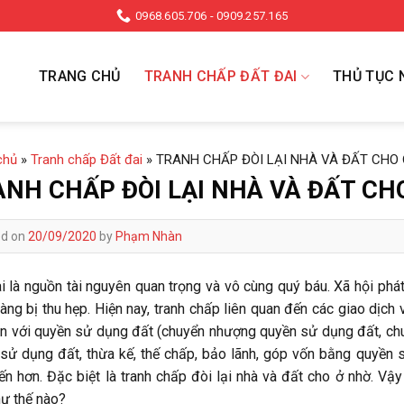
0968.605.706 - 0909.257.165
TRANG CHỦ
TRANH CHẤP ĐẤT ĐAI
THỦ TỤC 
chủ
»
Tranh chấp Đất đai
»
TRANH CHẤP ĐÒI LẠI NHÀ VÀ ĐẤT CHO
NH CHẤP ĐÒI LẠI NHÀ VÀ ĐẤT CH
ed on
20/09/2020
by
Phạm Nhàn
i là nguồn tài nguyên quan trọng và vô cùng quý báu. Xã hội phát 
àng bị thu hẹp. Hiện nay, tranh chấp liên quan đến các giao dịc
ền với quyền sử dụng đất (chuyển nhượng quyền sử dụng đất, chu
sử dụng đất, thừa kế, thế chấp, bảo lãnh, góp vốn bằng quyền 
ến hơn. Đặc biệt là tranh chấp đòi lại nhà và đất cho ở nhờ. Vậy
ư thế nào?