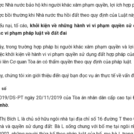
c Nhà nước bảo hộ khi người khác xâm phạm quyền, lợi ích hợp p
c bồi thường khi Nhà nước thu hồi đất theo quy định của Luật nà
ếu nại, tố cáo,
khởi kiện về những hành vi vi phạm quyền sử
c vi phạm pháp luật về đất đai
y, trong trường hợp pháp bị người khác xâm phạm quyền và lợi 
iệc khởi kiện về hành vi vi phạm quyền sử dụng đất hợp pháp củ
i lên Cơ quan Tòa án có thẩm quyền theo quy định của pháp luật.
y, chứng tôi xin giới thiệu đến quý bạn đọc vụ án thực tế về vấn 
 số
019/DS-PT ngày 20/11/2019 của Tòa án nhân dân cấp cao tại 
nhờ.
Thị Bích L là chủ sở hữu ngôi nhà tại địa chỉ số 16 đường T th
hà và quyền sử dụng đất: Bà L sống chung với bố mẹ tại ngôi nh
002, những người thừa kế theo pháp luật của bố, mẹ bà L trong