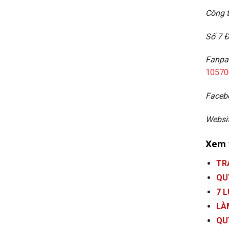
Công t
Số 7 
F
10570
Faceb
Websi
Xem 
TR
QU
7 L
LÀ
QU