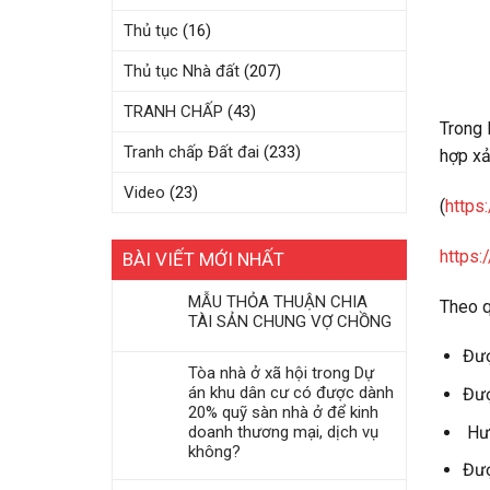
Thủ tục
(16)
Thủ tục Nhà đất
(207)
TRANH CHẤP
(43)
Trong 
Tranh chấp Đất đai
(233)
hợp xả
Video
(23)
(
https
https:
BÀI VIẾT MỚI NHẤT
MẪU THỎA THUẬN CHIA
Theo q
TÀI SẢN CHUNG VỢ CHỒNG
Đượ
Tòa nhà ở xã hội trong Dự
án khu dân cư có được dành
Đượ
20% quỹ sàn nhà ở để kinh
Hưở
doanh thương mại, dịch vụ
không?
Đượ