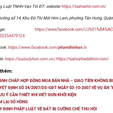
y Luật TNHH Vạn Tín ĐT: website:
https://luatvantin.com.vn/
Đường số 14, Khu Đô Thị Mới Him Lam, phường Tân Hưng, Quận 
anpage:
https://www.facebook.com/LU%E1%BA
02254479124
ook:
https://www.facebook.com/
phamthinhan.
ls
te:
https://luatsulyhon.com.vn/
;
https://luatsunhadathcm.com/
thêm:
ANH CHẤP HỢP ĐỒNG MUA BÁN NHÀ – GIAO TIỀN KHÔNG B
YẾT ĐỊNH SỐ 34/2007/DS-GĐT NGÀY 03-10-2007 VỀ VỤ ÁN “
ƯU Ý CẦN THIẾT KHI VIẾT ĐƠN KHỞI KIỆN
M LẠI SỔ HỒNG
Y ĐỊNH PHÁP LUẬT VỀ ĐẤT BỊ CƯỠNG CHẾ THU HỒI