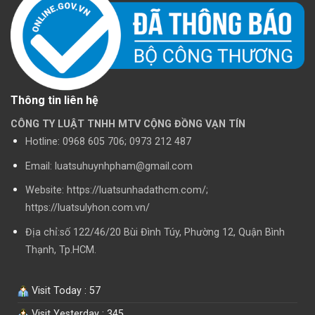
Thông tin liên hệ
CÔNG TY LUẬT TNHH MTV CỘNG ĐỒNG VẠN TÍN
Hotline:
0968 605 706; 0973 212 487
Email: luatsuhuynhpham@gmail.com
Website: https://luatsunhadathcm.com/;
https://luatsulyhon.com.vn/
Địa chỉ:số 122/46/20 Bùi Đình Túy, Phường 12, Quận Bình
Thạnh, Tp.HCM.
Visit Today : 57
Visit Yesterday : 345