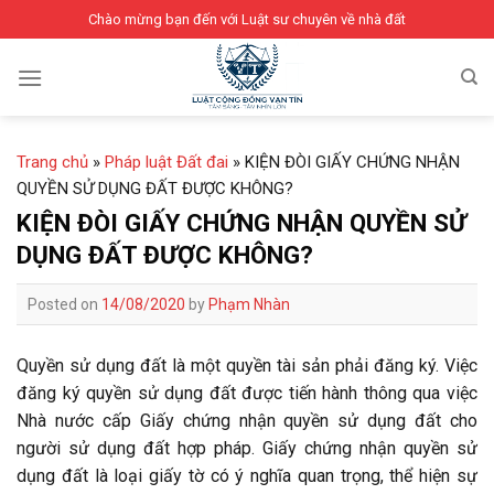
Skip
Chào mừng bạn đến với Luật sư chuyên về nhà đất
to
content
Trang chủ
»
Pháp luật Đất đai
»
KIỆN ĐÒI GIẤY CHỨNG NHẬN
QUYỀN SỬ DỤNG ĐẤT ĐƯỢC KHÔNG?
KIỆN ĐÒI GIẤY CHỨNG NHẬN QUYỀN SỬ
DỤNG ĐẤT ĐƯỢC KHÔNG?
Posted on
14/08/2020
by
Phạm Nhàn
Quyền sử dụng đất là một quyền tài sản phải đăng ký. Việc
đăng ký quyền sử dụng đất được tiến hành thông qua việc
Nhà nước cấp Giấy chứng nhận quyền sử dụng đất cho
người sử dụng đất hợp pháp. Giấy chứng nhận quyền sử
dụng đất là loại giấy tờ có ý nghĩa quan trọng, thể hiện sự