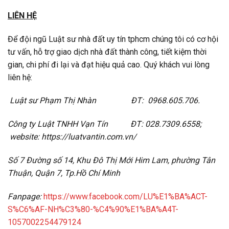
LIÊN HỆ
Để đội ngũ Luật sư nhà đất uy tín tphcm chúng tôi có cơ hội
tư vấn, hỗ trợ giao dịch nhà đất thành công, tiết kiệm thời
gian, chi phí đi lại và đạt hiệu quả cao. Quý khách vui lòng
liên hệ:
Luật sư Phạm Thị
Nhàn ĐT: 0968.605.706.
Công ty Luật TNHH Vạn Tín ĐT: 028.7309.6558;
website: https://luatvantin.com.vn/
Số 7 Đường số 14, Khu Đô Thị Mới Him Lam, phường Tân
Thuận, Quận 7, Tp.Hồ Chí Minh
Fanpage:
https://www.facebook.com/LU%E1%BA%ACT-
S%C6%AF-NH%C3%80-%C4%90%E1%BA%A4T-
1057002254479124