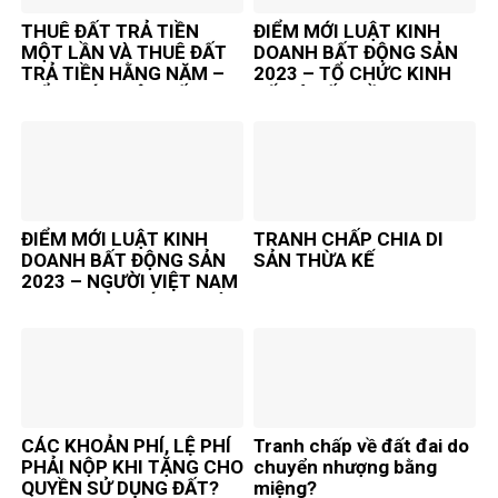
THUÊ ĐẤT TRẢ TIỀN
ĐIỂM MỚI LUẬT KINH
MỘT LẦN VÀ THUÊ ĐẤT
DOANH BẤT ĐỘNG SẢN
TRẢ TIỀN HẰNG NĂM –
2023 – TỔ CHỨC KINH
ĐIỂM MỚI LUẬT ĐẤT ĐAI
TẾ CÓ VỐN ĐẦU TƯ
2024
NƯỚC NGOÀI
ĐIỂM MỚI LUẬT KINH
TRANH CHẤP CHIA DI
DOANH BẤT ĐỘNG SẢN
SẢN THỪA KẾ
2023 – NGƯỜI VIỆT NAM
ĐỊNH CƯ Ở NƯỚC NGOÀI
CÁC KHOẢN PHÍ, LỆ PHÍ
Tranh chấp về đất đai do
PHẢI NỘP KHI TẶNG CHO
chuyển nhượng bằng
QUYỀN SỬ DỤNG ĐẤT?
miệng?