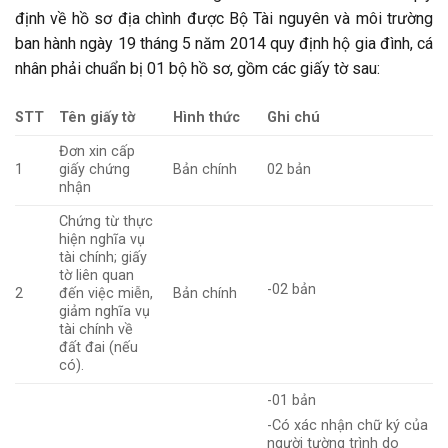
định về hồ sơ địa chình được Bộ Tài nguyên và môi trường
ban hành ngày 19 tháng 5 năm 2014 quy định hộ gia đình, cá
nhân phải chuẩn bị 01 bộ hồ sơ, gồm các giấy tờ sau:
STT
Tên giấy tờ
Hình thức
Ghi chú
Đơn xin cấp
1
giấy chứng
Bản chính
02 bản
nhận
Chứng từ thực
hiện nghĩa vụ
tài chính; giấy
tờ liên quan
-02 bản
2
đến việc miễn,
Bản chính
giảm nghĩa vụ
tài chính về
đất đai (nếu
có).
-01 bản
-Có xác nhận chữ ký của
người tường trình do