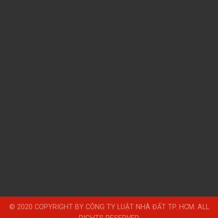
© 2020 COPYRIGHT BY CÔNG TY LUẬT NHÀ ĐẤT TP. HCM. ALL