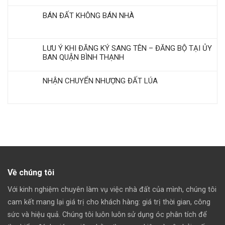
BÁN ĐẤT KHÔNG BÁN NHÀ
LƯU Ý KHI ĐĂNG KÝ SANG TÊN – ĐĂNG BỘ TẠI ỦY
BAN QUẬN BÌNH THẠNH
NHẬN CHUYỂN NHƯỢNG ĐẤT LÚA
Về chúng tôi
Với kinh nghiệm chuyên làm vụ việc nhà đất của mình, chúng tôi
cam kết mang lại giá trị cho khách hàng: giá trị thời gian, công
sức và hiệu quả. Chúng tôi luôn luôn sử dụng óc phân tích để