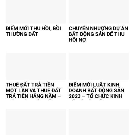
ĐIỂM MỚI THU HỒI, BỒI
CHUYỂN NHƯỢNG DỰ ÁN
THƯỜNG ĐẤT
BẤT ĐỘNG SẢN ĐỂ THU
HỒI NỢ
THUÊ ĐẤT TRẢ TIỀN
ĐIỂM MỚI LUẬT KINH
MỘT LẦN VÀ THUÊ ĐẤT
DOANH BẤT ĐỘNG SẢN
TRẢ TIỀN HẰNG NĂM –
2023 – TỔ CHỨC KINH
ĐIỂM MỚI LUẬT ĐẤT ĐAI
TẾ CÓ VỐN ĐẦU TƯ
2024
NƯỚC NGOÀI