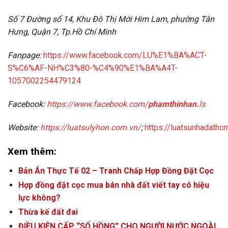
Số 7 Đường số 14, Khu Đô Thị Mới Him Lam, phường Tân
Hưng, Quận 7, Tp.Hồ Chí Minh
Fanpage:
https://www.facebook.com/LU%E1%BA%ACT-
S%C6%AF-NH%C3%80-%C4%90%E1%BA%A4T-
1057002254479124
Facebook:
https://www.facebook.com/
phamthinhan.
ls
Website:
https://luatsulyhon.com.vn/
;
https://luatsunhadathc
Xem thêm:
Bản Án Thực Tế 02 – Tranh Chấp Hợp Đồng Đặt Cọc
Hợp đồng đặt cọc mua bán nhà đất viết tay có hiệu
lực không?
Thừa kế đất đai
ĐIỀU KIỆN CẤP “SỔ HỒNG” CHO NGƯỜI NƯỚC NGOÀI