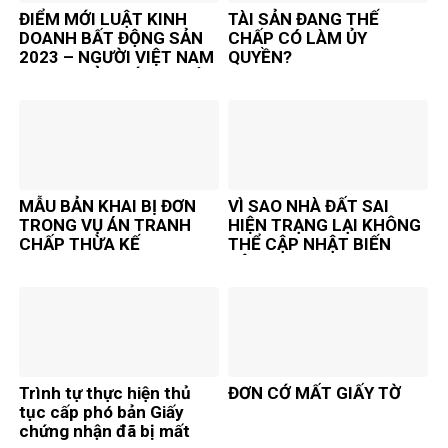
ĐIỂM MỚI LUẬT KINH
TÀI SẢN ĐANG THẾ
DOANH BẤT ĐỘNG SẢN
CHẤP CÓ LÀM ỦY
2023 – NGƯỜI VIỆT NAM
QUYỀN?
ĐỊNH CƯ Ở NƯỚC NGOÀI
MẪU BẢN KHAI BỊ ĐƠN
VÌ SAO NHÀ ĐẤT SAI
TRONG VỤ ÁN TRANH
HIỆN TRẠNG LẠI KHÔNG
CHẤP THỪA KẾ
THỂ CẬP NHẬT BIẾN
ĐỘNG
Trình tự thực hiện thủ
ĐƠN CỚ MẤT GIẤY TỜ
tục cấp phó bản Giấy
chứng nhận đã bị mất