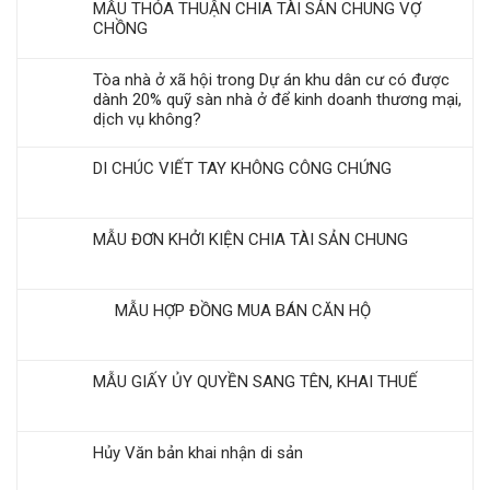
MẪU THỎA THUẬN CHIA TÀI SẢN CHUNG VỢ
CHỒNG
Tòa nhà ở xã hội trong Dự án khu dân cư có được
dành 20% quỹ sàn nhà ở để kinh doanh thương mại,
dịch vụ không?
DI CHÚC VIẾT TAY KHÔNG CÔNG CHỨNG
MẪU ĐƠN KHỞI KIỆN CHIA TÀI SẢN CHUNG
MẪU HỢP ĐỒNG MUA BÁN CĂN HỘ
MẪU GIẤY ỦY QUYỀN SANG TÊN, KHAI THUẾ
Hủy Văn bản khai nhận di sản