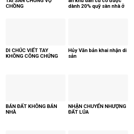
TÀI SẢN CHUNG VỢ
án khu dân cư có được
CHỒNG
dành 20% quỹ sàn nhà ở
để kinh doanh thương
mại, dịch vụ không?
DI CHÚC VIẾT TAY
Hủy Văn bản khai nhận di
KHÔNG CÔNG CHỨNG
sản
BÁN ĐẤT KHÔNG BÁN
NHẬN CHUYỂN NHƯỢNG
NHÀ
ĐẤT LÚA